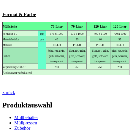
Format & Farbe
Müllsäcke
70 Liter
70 Liter
120 Liter
120 Liter
Format B x L
mm
575 x 1000
575 x 1000
700 x 1100
700 x 1100
Materialstärke
µm
40
55
40
55
Material
PE-LD
PE-LD
PE-LD
PE-LD
blau, rot, grün,
blau, rot, grün,
blau, rot, grün,
blau, rot, grün,
Farben
gelb, schwarz,
gelb, schwarz,
gelb, schwarz,
gelb, schwarz,
transparent
transparent
transparent
transparent
Verpackungseinheit
250
250
250
250
Änderungen vorbehalten!
zurück
Produktauswahl
Müllbehälter
Müllpressen
Zubehör