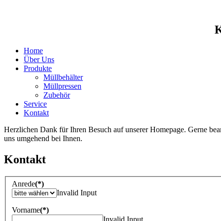
K
Home
Über Uns
Produkte
Müllbehälter
Müllpressen
Zubehör
Service
Kontakt
Herzlichen Dank für Ihren Besuch auf unserer Homepage. Gerne bean
uns umgehend bei Ihnen.
Kontakt
Anrede
(*)
Invalid Input
Vorname
(*)
Invalid Input