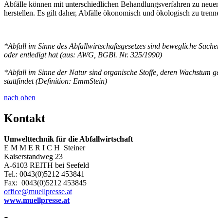
Abfälle können mit unterschiedlichen Behandlungsverfahren zu neuen 
herstellen. Es gilt daher, Abfälle ökonomisch und ökologisch zu tren
*Abfall im Sinne des Abfallwirtschaftsgesetzes sind bewegliche Sache
oder entledigt hat (aus: AWG, BGBl. Nr. 325/1990)
*Abfall im Sinne der Natur sind organische Stoffe, deren Wachstum g
stattfindet (Definition: EmmStein)
nach oben
Kontakt
Umwelttechnik für die Abfallwirtschaft
E M M E R I C H Steiner
Kaiserstandweg 23
A-6103 REITH bei Seefeld
Tel.: 0043(0)5212 453841
Fax: 0043(0)5212 453845
office@muellpresse.at
www.muellpresse.at