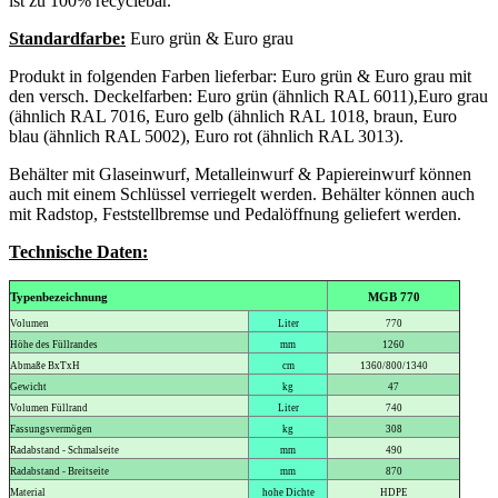
ist zu 100% recyclebar.
Standardfarbe:
Euro grün & Euro grau
Produkt in folgenden Farben lieferbar: Euro grün & Euro grau mit
den versch. Deckelfarben: Euro grün (ähnlich RAL 6011),Euro grau
(ähnlich RAL 7016, Euro gelb (ähnlich RAL 1018, braun, Euro
blau (ähnlich RAL 5002), Euro rot (ähnlich RAL 3013).
Behälter mit Glaseinwurf, Metalleinwurf & Papiereinwurf können
auch mit einem Schlüssel verriegelt werden. Behälter können auch
mit Radstop, Feststellbremse und Pedalöffnung geliefert werden.
Technische Daten:
Typenbezeichnung
MGB 770
Volumen
Liter
770
Höhe des Füllrandes
mm
1260
Abmaße BxTxH
cm
1360/800/1340
Gewicht
kg
47
Volumen Füllrand
Liter
740
Fassungsvermögen
kg
308
Radabstand - Schmalseite
mm
490
Radabstand - Breitseite
mm
870
Material
hohe Dichte
HDPE