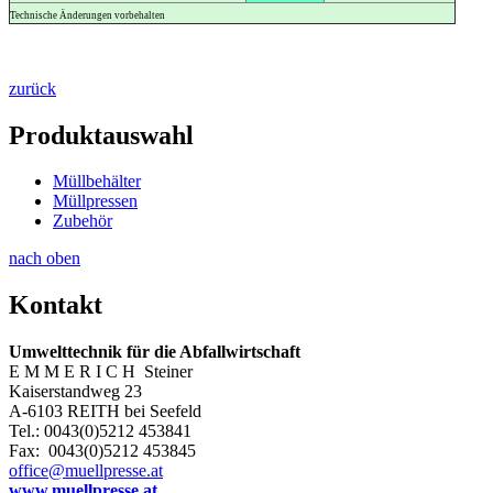
Technische Änderungen vorbehalten
zurück
Produktauswahl
Müllbehälter
Müllpressen
Zubehör
nach oben
Kontakt
Umwelttechnik für die Abfallwirtschaft
E M M E R I C H Steiner
Kaiserstandweg 23
A-6103 REITH bei Seefeld
Tel.: 0043(0)5212 453841
Fax: 0043(0)5212 453845
office@muellpresse.at
www.muellpresse.at